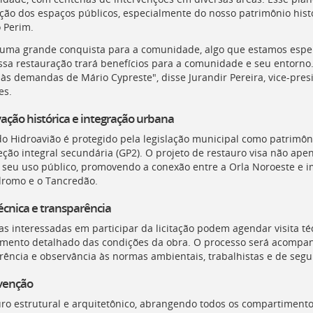
ação dos espaços públicos, especialmente do nosso patrimônio histór
 Perim.
 uma grande conquista para a comunidade, algo que estamos espe
Essa restauração trará benefícios para a comunidade e seu entorno
 às demandas de Mário Cypreste", disse Jurandir Pereira, vice-pre
es.
ação histórica e integração urbana
do Hidroavião é protegido pela legislação municipal como patrimôni
eção integral secundária (
GP2
). O projeto de restauro visa não ap
r seu uso público, promovendo a conexão entre a Orla Noroeste e
romo e o Tancredão.
técnica e transparência
s interessadas em participar da licitação podem agendar visita té
mento detalhado das condições da obra. O processo será acompanh
rência e observância às normas ambientais, trabalhistas e de segu
rvenção
uro estrutural e arquitetônico, abrangendo todos os compartimentos