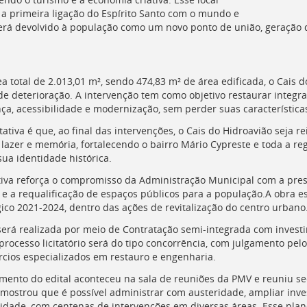
a primeira ligação do Espírito Santo com o mundo e
erá devolvido à população como um novo ponto de união, geração d
a total de 2.013,01 m², sendo 474,83 m² de área edificada, o Cais
de deterioração. A intervenção tem como objetivo restaurar integra
ça, acessibilidade e modernização, sem perder suas características 
tativa é que, ao final das intervenções, o Cais do Hidroavião seja
, lazer e memória, fortalecendo o bairro Mário Cypreste e toda a re
 sua identidade histórica.
ativa reforça o compromisso da Administração Municipal com a prese
 e a requalificação de espaços públicos para a população.A obra es
gico 2021-2024, dentro das ações de revitalização do centro urbano
será realizada por meio de Contratação semi-integrada com invest
 processo licitatório será do tipo concorrência, com julgamento pel
rcios especializados em restauro e engenharia.
mento do edital aconteceu na sala de reuniões da
PMV
e reuniu se
a mostrou que é possível administrar com austeridade, ampliar inve
cidade, com centenas de intervenções em diversas áreas. Esse pla