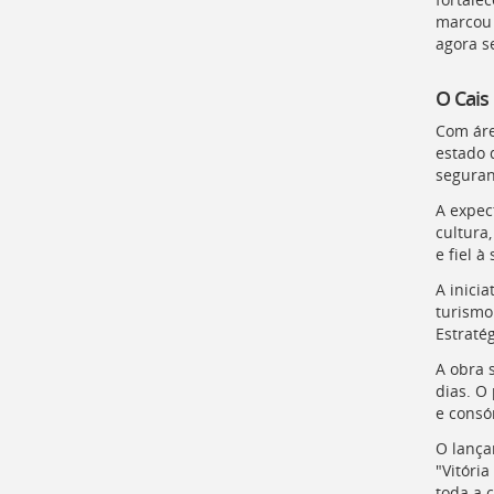
para
marcou 
a
agora s
lista
de
O Cais
secretarias
[
Ctrl
Com áre
+
estado 
Opt
seguran
+
]
A expec
2
Ir
cultura
para
e fiel à
a
A inici
página
turismo
de
Estraté
legislação
[
Ctrl
A obra 
+
dias. O
Opt
e consó
+
O lança
]
3
"Vitóri
Ir
toda a 