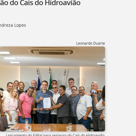
ação do Cais do Hidroavião
Andreza Lopes
Leonardo Duarte
Lançamento do Edital para restauro do Cais do Hidroavião.