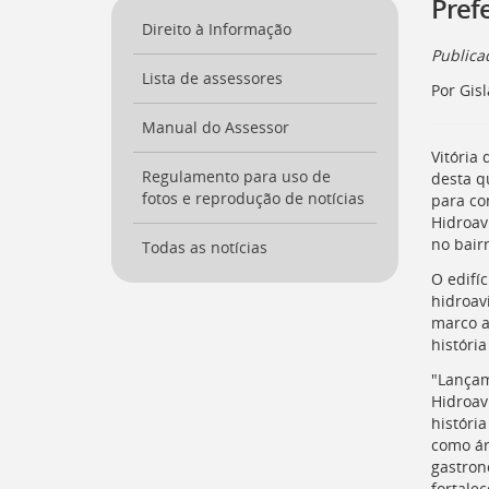
Prefe
a
Direito à Informação
página
Public
inicial
Lista de assessores
do
Por Gisl
Portal
[
Manual do Assessor
Ctrl
+
Vitória
Opt
Regulamento para uso de
desta qu
+
fotos e reprodução de notícias
para co
]
0
Hidroav
Ir
no bair
Todas as notícias
para
O edifí
o
hidroav
Portal
marco a
de
históri
Serviços
[
Ctrl
"Lançam
+
Hidroav
Opt
históri
+
como ár
]
1
gastron
Ir
fortalec