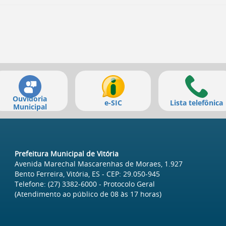
Ouvidoria
e-SIC
Lista telefônica
Municipal
Prefeitura Municipal de Vitória
Avenida Marechal Mascarenhas de Moraes, 1.927
Bento Ferreira, Vitória, ES
- CEP:
29.050-945
Telefone:
(27) 3382-6000
- Protocolo Geral
(Atendimento ao público de
08
às
17
horas)