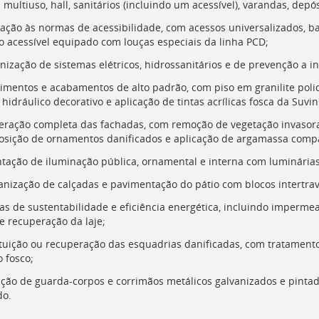
multiuso, hall, sanitários (incluindo um acessível), varandas, depós
ação às normas de acessibilidade, com acessos universalizados, b
io acessível equipado com louças especiais da linha
PCD
;
nização de sistemas elétricos, hidrossanitários e de prevenção a i
timentos e acabamentos de alto padrão, com piso em granilite poli
 hidráulico decorativo e aplicação de tintas acrílicas fosca da Suvin
eração completa das fachadas, com remoção de vegetação invasora
sição de ornamentos danificados e aplicação de argamassa compat
ntação de iluminação pública, ornamental e interna com luminárias
anização de calçadas e pavimentação do pátio com blocos intertrav
as de sustentabilidade e eficiência energética, incluindo impermea
 e recuperação da laje;
ituição ou recuperação das esquadrias danificadas, com tratamento
o fosco;
lação de guarda-corpos e corrimãos metálicos galvanizados e pinta
do.