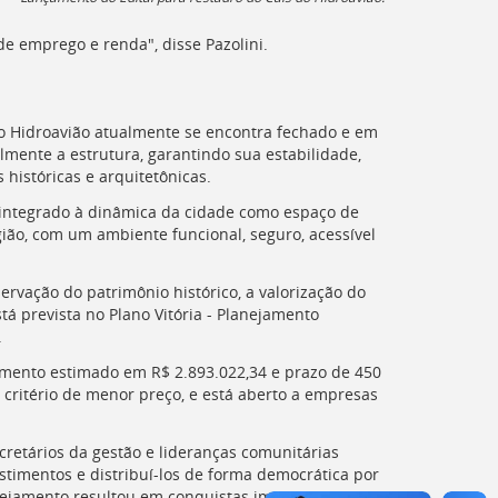
e emprego e renda", disse Pazolini.
 do Hidroavião atualmente se encontra fechado e em
lmente a estrutura, garantindo sua estabilidade,
históricas e arquitetônicas.
 reintegrado à dinâmica da cidade como espaço de
gião, com um ambiente funcional, seguro, acessível
rvação do patrimônio histórico, a valorização do
tá prevista no Plano Vitória - Planejamento
.
imento estimado em R$ 2.893.022,34 e prazo de 450
o critério de menor preço, e está aberto a empresas
cretários da gestão e lideranças comunitárias
stimentos e distribuí-los de forma democrática por
nejamento resultou em conquistas importantes e na