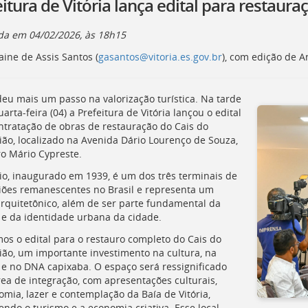
itura de Vitória lança edital para restaur
ada em
04/02/2026, às 18h15
aine de Assis Santos (
gasantos@vitoria.es.gov.br
), com edição de 
 deu mais um passo na valorização turística. Na tarde
arta-feira (04) a Prefeitura de Vitória lançou o edital
ntratação de obras de restauração do Cais do
ião, localizado na Avenida Dário Lourenço de Souza,
ro Mário Cypreste.
cio, inaugurado em 1939, é um dos três terminais de
iões remanescentes no Brasil e representa um
rquitetônico, além de ser parte fundamental da
a e da identidade urbana da cidade.
os o edital para o restauro completo do Cais do
ião, um importante investimento na cultura, na
a e no
DNA
capixaba. O espaço será ressignificado
ea de integração, com apresentações culturais,
omia, lazer e contemplação da Baía de Vitória,
endo o turismo e a economia criativa. Esse local