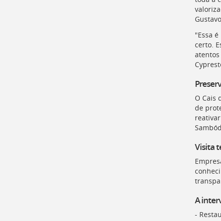
para
valoriz
a
Gustavo
listagem
de
"Essa é
notícias
certo. 
[
Ctrl
atentos
+
Cyprest
Opt
+
Preserv
]
4
O Cais 
Ir
de prot
para
reativa
o
Sambód
conteúdo
desta
Visita 
página
[
Ctrl
Empresa
+
conheci
Opt
transpa
+
]
c
A inte
Ir
- Resta
para