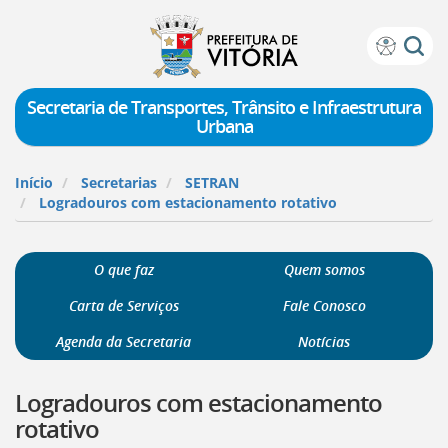
Prefeitura
Atalhos
de
de
Vitória
teclado:
Secretaria de Transportes, Trânsito e Infraestrutura
Urbana
Ir
para
a
Início
Secretarias
SETRAN
página
Logradouros com estacionamento rotativo
de
instruções
de
O que faz
Quem somos
acessibilidade
[]
Carta de Serviços
Fale Conosco
Ir
para
Agenda da Secretaria
Notícias
a
página
Logradouros com estacionamento
inicial
do
rotativo
Portal