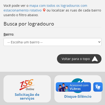
[]
Você pode ver o
mapa com todos os logradouros com
Ir
estacionamento rotativo
ou localizar as ruas de cada bairro
para
usando o filtro abaixo.
o
Portal
Busca por logradouro
de
Serviços
B
airro:
[]
Ir
para
a
lista
Voltar para o topo
de
secretarias
[]
Ir
Mais
para
a
serviços
página
de
Solicitação de
Disque-Silêncio
legislação
serviços
[]