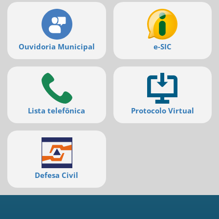
Ir
para
a
listagem
de
Ouvidoria Municipal
e-SIC
notícias
[]
Ir
para
o
conteúdo
desta
Lista telefônica
Protocolo Virtual
página
[]
Ir
para
a
busca
Defesa Civil
[]
Voltar
para
o
início