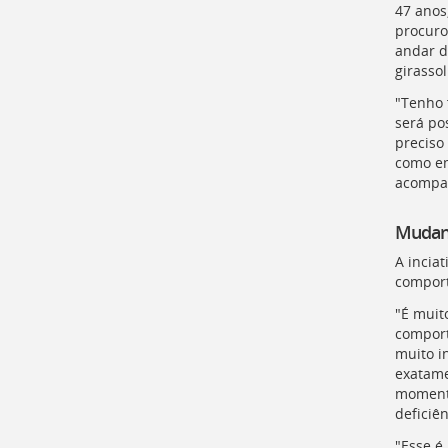
para
47 anos
a
procuro
lista
andar d
de
girassol
secretarias
"Tenho 
[
Ctrl
será po
+
preciso
Opt
como em
+
acompan
]
2
Ir
para
Mudan
a
A incia
página
comport
de
legislação
"É muit
[
Ctrl
comport
+
muito i
Opt
exatame
+
momento
]
3
deficiên
Ir
"Esse é