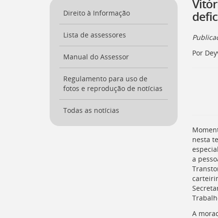
Vitór
a
Direito à Informação
defic
página
inicial
Lista de assessores
do
Public
Portal
Por Dey
[
Manual do Assessor
Ctrl
+
Opt
Regulamento para uso de
+
fotos e reprodução de notícias
]
0
Ir
Todas as notícias
para
o
Momento
Portal
nesta te
de
especia
Serviços
a pesso
[
Ctrl
Transto
+
carteiri
Opt
Secreta
+
Trabalh
]
1
Ir
A morad