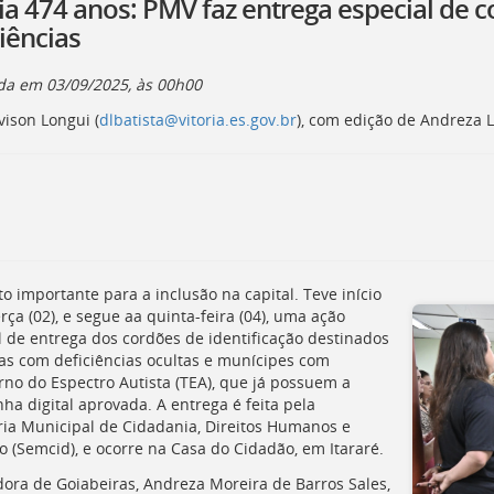
ia 474 anos: PMV faz entrega especial de c
iências
ada em
03/09/2025, às 00h00
vison Longui (
dlbatista@vitoria.es.gov.br
), com edição de Andreza 
 importante para a inclusão na capital. Teve início
rça (02), e segue aa quinta-feira (04), uma ação
l de entrega dos cordões de identificação destinados
as com deficiências ocultas e munícipes com
rno do Espectro Autista (TEA), que já possuem a
nha digital aprovada. A entrega é feita pela
ria Municipal de Cidadania, Direitos Humanos e
o (Semcid), e ocorre na Casa do Cidadão, em Itararé.
ora de Goiabeiras, Andreza Moreira de Barros Sales,