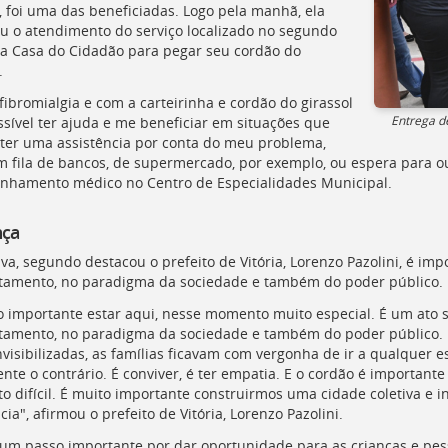
, foi uma das beneficiadas. Logo pela manhã, ela
u o atendimento do serviço localizado no segundo
a Casa do Cidadão para pegar seu cordão do
.
fibromialgia e com a carteirinha e cordão do girassol
Entrega de
ssível ter ajuda e me beneficiar em situações que
 ter uma assistência por conta do meu problema,
 fila de bancos, de supermercado, por exemplo, ou espera para ou
hamento médico no Centro de Especialidades Municipal.
ça
tiva, segundo destacou o prefeito de Vitória, Lorenzo Pazolini, é
amento, no paradigma da sociedade e também do poder público.
o importante estar aqui, nesse momento muito especial. É um at
amento, no paradigma da sociedade e também do poder público. N
nvisibilizadas, as famílias ficavam com vergonha de ir a qualquer 
nte o contrário. É conviver, é ter empatia. E o cordão é important
 difícil. É muito importante construirmos uma cidade coletiva e i
cia", afirmou o prefeito de Vitória, Lorenzo Pazolini.
 um passo importante por dar oportunidade para as crianças e pes