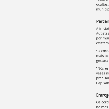
para
ocultas
a
municip
listagem
de
notícias
Parcer
[
Ctrl
A inici
+
Autistas
Opt
por mui
+
existam
]
4
Ir
"O cord
para
mais ac
o
gestora
conteúdo
desta
"Nós es
página
vezes n
[
precisa
Ctrl
Capixab
+
Opt
+
Entreg
]
c
Os cord
Ir
no mês 
para