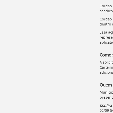
a
Cordão d
busca
condiçõe
[
Ctrl
+
Cordão 
Opt
dentro 
+
Essa aç
]
9
represe
Voltar
aplicati
para
o
início
Como so
deste
A solici
menu
Carteiri
[
Ctrl
adicion
+
Opt
Quem p
+
]
t
Munícip
presenc
Confira
02/09 (