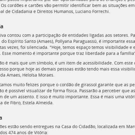
. Os cordões e cartões vão permitir identificar bem as situações e
al de Cidadania e Direitos Humanos, Luciano Forrechi.
ia
ativa contou com a participação de entidades ligadas aos setores. 
 do Espírito Santo (Amaes), Pollyana Paraguassú, é importante essa 
tas vezes, foi silenciada. "Hoje, temos espaço temos visibilidade 
. Esse momento é importante porque traz liberdade para a família"
ão é mais que um símbolo, é um item de acessibilidade. Com este c
esso porque hoje as demais pessoas estão tendo mais essa visibi
 da Amaes, Heloísa Moraes.
tamos muito felizes porque o cordão de girassol garante que as 
ão é possível visualizar de forma física. Passarão a perceber que 
m de um assento. E isso é muito importante. Essa é mais uma vitóri
a de Fibro, Estela Almeida.
a
ões estão sendo entregues na Casa do Cidadão, localizada em Mar
dos 474 anos de Vitória: