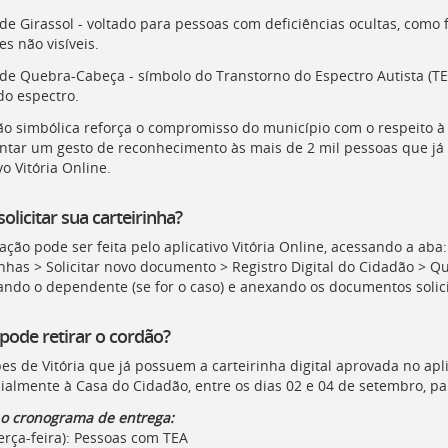
e Girassol - voltado para pessoas com deficiências ocultas, como fi
s não visíveis.
de Quebra-Cabeça - símbolo do Transtorno do Espectro Autista (TEA
do espectro.
ão simbólica reforça o compromisso do município com o respeito à 
ntar um gesto de reconhecimento às mais de 2 mil pessoas que já a
vo Vitória Online.
licitar sua carteirinha?
tação pode ser feita pelo aplicativo Vitória Online, acessando a aba:
nhas > Solicitar novo documento > Registro Digital do Cidadão > Que
ando o dependente (se for o caso) e anexando os documentos solic
ode retirar o cordão?
es de Vitória que já possuem a carteirinha digital aprovada no apl
ialmente à Casa do Cidadão, entre os dias 02 e 04 de setembro, para
 o cronograma de entrega:
terça-feira): Pessoas com TEA